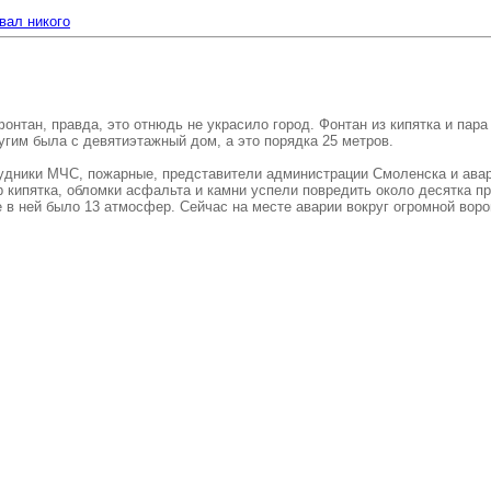
вал никого
нтан, правда, это отнюдь не украсило город. Фонтан из кипятка и пар
угим была с девятиэтажный дом, а это порядка 25 метров.
удники МЧС, пожарные, представители администрации Смоленска и авари
р кипятка, обломки асфальта и камни успели повредить около десятка 
 в ней было 13 атмосфер. Сейчас на месте аварии вокруг огромной воро