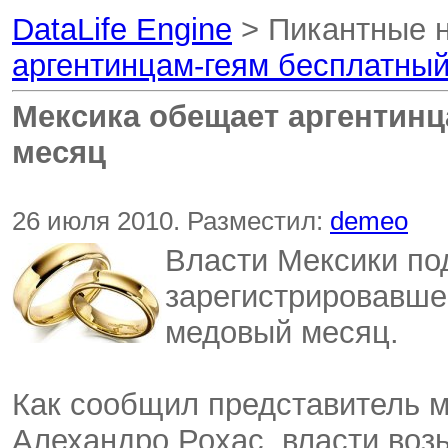
DataLife Engine
> Пикантные 
аргентинцам-геям бесплатны
Мексика обещает аргентин
месяц
26 июля 2010. Разместил:
demeo
Власти Мексики под
зарегистрировавше
медовый месяц.
Как сообщил представитель м
Алехандро Рохас, власти воз