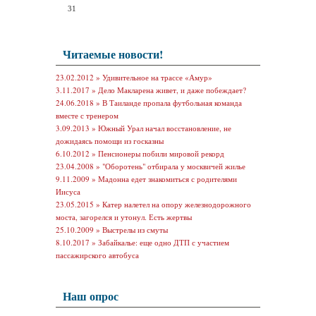
31
Читаемые новости!
23.02.2012 »
Удивительное на трассе «Амур»
3.11.2017 »
Дело Макларена живет, и даже побеждает?
24.06.2018 »
В Таиланде пропала футбольная команда
вместе с тренером
3.09.2013 »
Южный Урал начал восстановление, не
дожидаясь помощи из госказны
6.10.2012 »
Пенсионеры побили мировой рекорд
23.04.2008 »
"Оборотень" отбирала у москвичей жилье
9.11.2009 »
Мадонна едет знакомиться с родителями
Иисуса
23.05.2015 »
Катер налетел на опору железнодорожного
моста, загорелся и утонул. Есть жертвы
25.10.2009 »
Выстрелы из смуты
8.10.2017 »
Забайкалье: еще одно ДТП с участием
пассажирского автобуса
Наш опрос