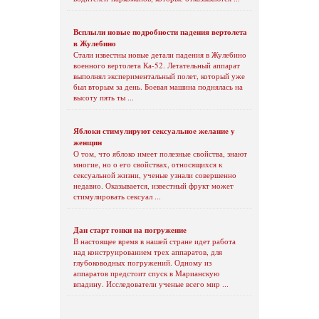
Всплыли новые подробности падения вертолета
в Жулебино
Стали известны новые детали падения в Жулебино
военного вертолета Ка-52. Летательный аппарат
выполнял экспериментальный полет, который уже
был вторым за день. Боевая машина поднялась на
высоту пять ты ...
Яблоки стимулируют сексуальное желание у
женщин
О том, что яблоко имеет полезные свойства, знают
многие, но о его свойствах, относящихся к
сексуальной жизни, ученые узнали совершенно
недавно. Оказывается, известный фрукт может
стимулировать сексуал ...
Дан старт гонки на погружение
В настоящее время в нашей стране идет работа
над конструированием трех аппаратов, для
глубоководных погружений. Одному из
аппаратов предстоит спуск в Марианскую
впадину. Исследователи ученые всего мир ...