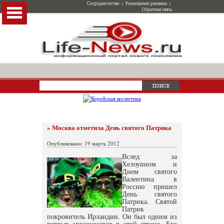
Сотрудничество
|
Размещение рекламы
|
Обратная связь
» Москва отметила День святого Патрика
Опубликовано: 19 марта 2012
Вслед за
Хелоуином и
Днем святого
Валентина в
Россию пришел
День святого
Патрика. Святой
Патрик
покровитель Ирландии. Он был одним из
первых миссионеров в этой стране. Его