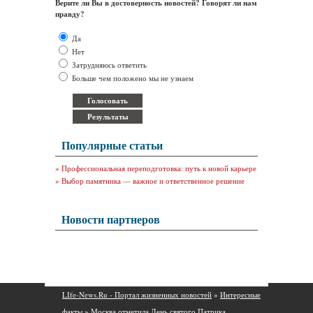
Верите ли Вы в достоверность новостей? Говорят ли нам
правду?
Да
Нет
Затрудняюсь ответить
Больше чем положено мы не узнаем
Популярные статьи
»
Профессиональная переподготовка: путь к новой карьере
»
Выбор памятника — важное и ответственное решение
Новости партнеров
LIfe-News.Ru - Портал жизненных новостей
»
Интересные
факты
» Москва отметила День святого Патрика