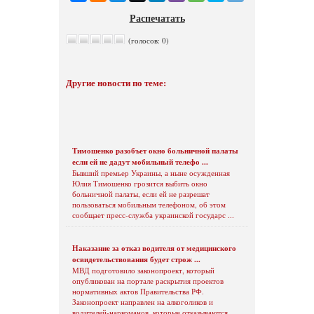
Распечатать
(голосов: 0)
Другие новости по теме:
Тимошенко разобъет окно больничной палаты
если ей не дадут мобильный телефо ...
Бывший премьер Украины, а ныне осужденная
Юлия Тимошенко грозится выбить окно
больничной палаты, если ей не разрешат
пользоваться мобильным телефоном, об этом
сообщает пресс-служба украинской государс ...
Наказание за отказ водителя от медицинского
освидетельствования будет строж ...
МВД подготовило законопроект, который
опубликован на портале раскрытия проектов
нормативных актов Правительства РФ.
Законопроект направлен на алкоголиков и
водителей-наркоманов, которые отказываются ...