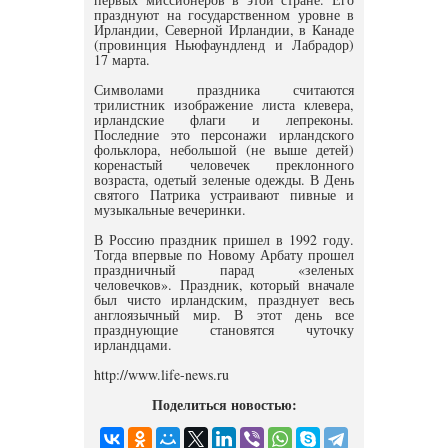
празднуют на государственном уровне в
Ирландии, Северной Ирландии, в Канаде
(провинция Ньюфаундленд и Лабрадор)
17 марта.
Символами праздника считаются
трилистник изображение листа клевера,
ирландские флаги и лепреконы.
Последние это персонажи ирландского
фольклора, небольшой (не выше детей)
коренастый человечек преклонного
возраста, одетый зеленые одежды. В День
святого Патрика устраивают пивные и
музыкальные вечеринки.
В Россию праздник пришел в 1992 году.
Тогда впервые по Новому Арбату прошел
праздничный парад «зеленых
человечков». Праздник, который вначале
был чисто ирландским, празднует весь
англоязычный мир. В этот день все
празднующие становятся чуточку
ирландцами.
http://www.life-news.ru
Поделиться новостью: