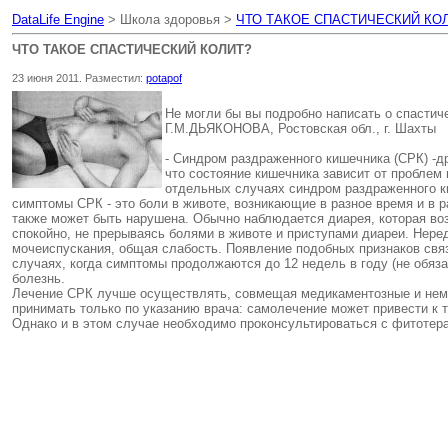
DataLife Engine
> Школа здоровья >
ЧТО ТАКОЕ СПАСТИЧЕСКИЙ КО
ЧТО ТАКОЕ СПАСТИЧЕСКИЙ КОЛИТ?
23 июня 2011. Разместил:
potapof
Не могли бы вы подробно написать о спастич
Г.М.ДЬЯКОНОВА, Ростовская обл., г. Шахты
- Синдром раздраженного кишечника (СРК) -др
что состояние кишечника зависит от проблем
отдельных случаях синдром раздраженного к
симптомы СРК - это боли в животе, возникающие в разное время и в
также может быть нарушена. Обычно наблюдается диарея, которая возн
спокойно, не прерываясь болями в животе и приступами диареи. Нере
мочеиспускания, общая слабость. Появление подобных признаков связ
случаях, когда симптомы продолжаются до 12 недель в году (не обяза
болезнь.
Лечение СРК лучше осуществлять, совмещая медикаментозные и неме
принимать только по указанию врача: самолечение может привести к
Однако и в этом случае необходимо проконсультироваться с фитотер