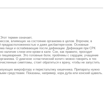
Этот термин означает,
рессов, влияющих на состояние организма в целом. Впрочем, в
й предрасположенностью и даже дисбактери-озом. Основные
приема пищи и ослабевающие после дефекации. Дефекация при СРК
о наличие слизи или крови в кале. Сон, как правило, проходит
ме пищеварения. Это головные боли, проблемы с сердцем, учащение
рганизма. О диагнозе «спастический колит» можно говорить в тех
численные симптомы, стоит обратиться к врачу, чтобы не запустить
изующих микрофлору и перистальтику кишечника. Препараты нужно
ыми средствами. Показаны, например, кора дуба или конский щавель.