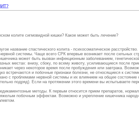
ЛИТ?
еском колите сигмовидной кишки? Какое может быть лечение?
угое название спастического колита - психосоматическое расстройство. 
 нервной системы. Чаще всего СРК впервые возникает после сильных ст
ишечника может быть вызван инфекционным заболеванием, генетическо
 разных местах: внизу, сбоку, по всему животу, усиливающиеся после 
икает через некоторое время после пробуждения или завтрака. Возможн
дко встречаются и побочные признаки болезни, не относящиеся к систе
ано с проблемами нервной системы и их влиянием на общее состояние о
тельно подряд). Если на протяжении этого времени вы испытываете пере
дикаментозные методы. К первым относится прием препаратов, нормал
 тяжелым побочным эффектам. Возможно и укрепление кишечника народн
апевтом.