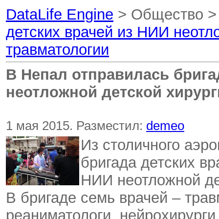
DataLife Engine
> Общество 
детских врачей из НИИ неотл
травматологии
В Непал отправилась брига
неотложной детской хирург
1 мая 2015. Разместил:
demeo
Из столичного аэр
бригада детских в
НИИ неотложной де
В бригаде семь врачей – трав
реаниматологи, нейрохирурги