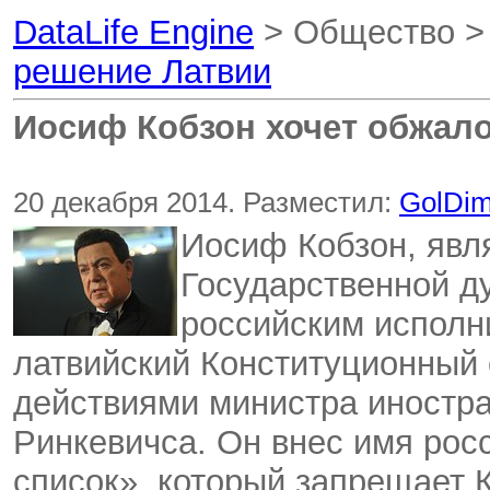
DataLife Engine
> Общество 
решение Латвии
Иосиф Кобзон хочет обжал
20 декабря 2014. Разместил:
GolDi
Иосиф Кобзон, яв
Государственной д
российским исполн
латвийский Конституционный 
действиями министра иностра
Ринкевичса. Он внес имя рос
список», который запрещает К