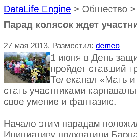
DataLife Engine
> Общество 
Парад колясок ждет участн
27 мая 2013. Разместил:
demeo
1 июня в День защи
пройдет ставший т
Телеканал «Мать и
стать участниками карнаваль
свое умение и фантазию.
Начало этим парадам положили
Инициативу подхватили Барнау