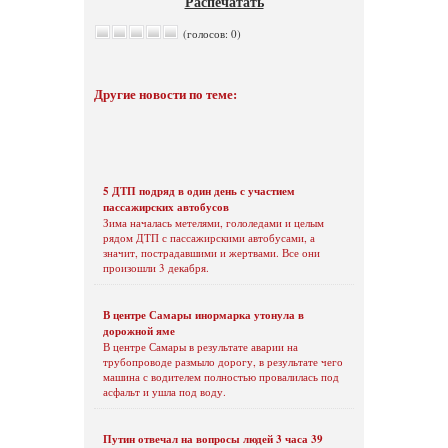
Распечатать
(голосов: 0)
Другие новости по теме:
5 ДТП подряд в один день с участием
пассажирских автобусов
Зима началась метелями, гололедами и целым
рядом ДТП с пассажирскими автобусами, а
значит, пострадавшими и жертвами. Все они
произошли 3 декабря.
В центре Самары инормарка утонула в
дорожной яме
В центре Самары в результате аварии на
трубопроводе размыло дорогу, в результате чего
машина с водителем полностью провалилась под
асфальт и ушла под воду.
Путин отвечал на вопросы людей 3 часа 39