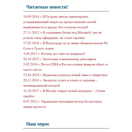
Читаемые новости!
14.09.2014 »
В Госдуму внесен законопроект,
устанавливающий запрет на предоставление жилой
недвижимости в аренду без согласия соседей
27.11.2012 »
К годовщине битвы под Москвой: они не
успели стать офицерами, но стали героями
17.07.2018 »
В Волгограде из-за ливня объявлен режим ЧС,
Сочи и Туапсе залило
3.04.2013 »
Почему все-таки он взорвался?
26.10.2012 »
Трехглазая современница динозавров
5.02.2014 »
Посол США в России в конце февраля уйдет со
своего поста
12.04.2010 »
Медведев подписал новый закон о лекарствах
20.11.2014 »
Эксперты: успех в отказе от курения –
мотивированный настрой
31.10.2017 »
В Москве открыт новый мемориал – «Стена
скорби»
8.07.2012 »
Украинская оппозиция начала бессрочную
акцию протеста
Наш опрос