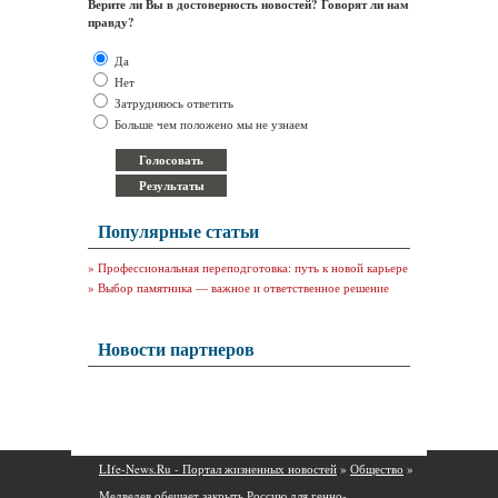
Верите ли Вы в достоверность новостей? Говорят ли нам
правду?
Да
Нет
Затрудняюсь ответить
Больше чем положено мы не узнаем
Популярные статьи
»
Профессиональная переподготовка: путь к новой карьере
»
Выбор памятника — важное и ответственное решение
Новости партнеров
LIfe-News.Ru - Портал жизненных новостей
»
Общество
»
Медведев обещает закрыть Россию для генно-