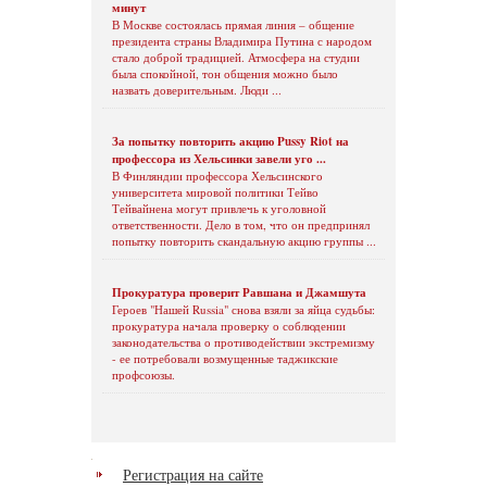
минут
В Москве состоялась прямая линия – общение
президента страны Владимира Путина с народом
стало доброй традицией. Атмосфера на студии
была спокойной, тон общения можно было
назвать доверительным. Люди ...
За попытку повторить акцию Pussy Riot на
профессора из Хельсинки завели уго ...
В Финляндии профессора Хельсинского
университета мировой политики Тейво
Тейвайнена могут привлечь к уголовной
ответственности. Дело в том, что он предпринял
попытку повторить скандальную акцию группы ...
Прокуратура проверит Равшана и Джамшута
Героев "Нашей Russia" снова взяли за яйца судьбы:
прокуратура начала проверку о соблюдении
законодательства о противодействии экстремизму
- ее потребовали возмущенные таджикские
профсоюзы.
Регистрация на сайте