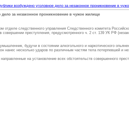
публики возбуждено уголовное дело за незаконное проникновение в чуж
е дело за незаконное проникновение в чужое жилище
м отделе следственного управления Следственного комитета Российск
в совершении преступления, предусмотренного ч. 2 ст. 139 УК РФ (нез
лоумышленник, будучи в состоянии алкогольного и наркотического опьян
он нанес несколько ударов по различным частям тела потерпевшей и нез
направленные на установление всех обстоятельств совершенного прест