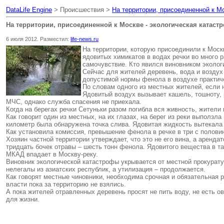
DataLife Engine
> Происшествия >
На территории, присоединенной к М
На территории, присоединенной к Москве - экологическая катаст
6 июля 2012. Разместил:
life-news.ru
На территории, которую присоединили к Моск
ядовитых химикатов в водах речки во много 
самочувствие. Кто явился виновником эколог
Сейчас для жителей деревень, вода и воздух
допустимой нормы фенола в воздухе практич
По словам одного из местных жителей, если 
Ядовитый воздух вызывает кашель, тошноту, 
МЧС, однако служба спасения не приехала.
Когда на берегах речки Сетуньки разом погибла вся живность, жители 
Как говорит один из местных, на их глазах, на берег из реки выползл
километр была обнаружена точка слива. Ядовитая жидкость вытекала и
Как установила комиссия, превышение фенола в речке в три с половин
Хозяин частной территории утверждает, что это не его вина, а аренд
тридцать бочек отравы – шесть тонн фенола. Ядовитого вещества в та
МКАД впадает в Москву-реку.
Виновник экологической катастрофы укрывается от местной прокурату
нелегалы из азиатских республик, а утилизация – продолжается.
Как говорят местные чиновники, необходима срочная и обязательная р
власти пока за территорию не взялись.
А пока жителей отравленных деревень просят не пить воду, не есть о
для жизни.