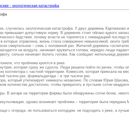
оскве - экологическая катастрофа
рофа
ве, случилась экологическая катастрофа. У двух деревень Картмазово и
раз превышает допустимую норму. В деревнях стоит облако едкого запах
ического бедствия, почему власти не торопятся с ликвидацией последс
 в которых отравлена, жизнь стала совершенно невыносимой, около тре
ески смертельное – семь с половиной раз. Жителей деревень госпитал
находится на воздухе, начинает кружиться голова, нередко люди падают
рвоту, сильно начинает болеть голова. Как сообщает жительница деревн
поняли, что проблема кроется в реке.
а нутрия, которая сразу же сдохла. Люди решили пойти по речке, чтобы 
з коллектора с частной территории. Комиссия, которая приехала на ме
ой тысячи раз, формальдегида – в три тысячи раз.
атора, который утилизирует химикаты незаконно. По словам Юрия Шахова
ком количестве достаточно, чтобы превратить в пустыню сотни квадратн
ры. В ангаре на территории фирмы были обнаружены сотни бочек, некот
екультивация, однако возникает проблема – территория была передана М
вощи с огорода, не пользоваться колодцем, не подходить к реке, а лучш