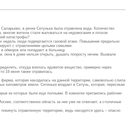
 Саларьево, в речке Сетунька была отравлена вода. Количество
а, многие жители стали жаловаться на недомогания и плохое
твий катастрофы?
6х недель люди подвергаются газовой атаке. Повышение предельно
изируют с отравлениями целыми семьями.
 в обморок или попадают в больницу.
и, окна в доме нельзя открыть, дышать попросту нечем. Вызвали
определить, откуда взялось ядовитое вещество, примерно через
сто 19 июня также отравилась.
, фирма, которая находилась на данной территории, самовольно слила
ых километров земли. Сетенька впадает в Сетунь, которая, пересекая
орые из которых были еще полными. В комнатке притаились рабочие-
оскве, соответственно область за нее уже не отвечает, а столичные
е покинуть отравленную территорию, ведь находится здесь – опасно