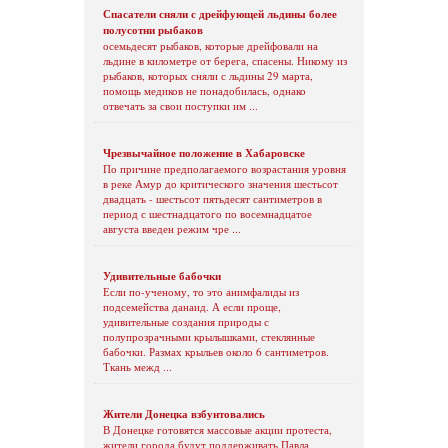
Спасатели сняли с дрейфующей льдины более
полусотни рыбаков
осемьдесят рыбаков, которые дрейфовали на
льдине в километре от берега, спасены. Никому из
рыбаков, которых сняли с льдины 29 марта,
помощь медиков не понадобилась, однако
отвечать за свои поступки им ...
Чрезвычайное положение в Хабаровске
По причине предполагаемого возрастания уровня
в реке Амур до критического значения шестьсот
двадцать - шестьсот пятьдесят сантиметров в
период с шестнадцатого по восемнадцатое
августа введен режим чре ...
Удивительные бабочки
Если по-ученому, то это анимфалиды из
подсемейства данаид. А если проще,
удивительные создания природы с
полупрозрачными крылышками, стеклянные
бабочки. Размах крыльев около 6 сантиметров.
Ткань межд ...
Жители Донецка взбунтовались
В Донецке готовятся массовые акции протеста,
жители города будут поддерживать Павла