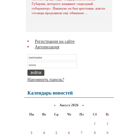
Губарева, которого называют «народный
губернатор». Накануне он был арестован, власти
столицы предъявили ему обвинени ...
Регистрация на сайте
Авторизация
Напомнить пароль?
Календарь новостей
«
Август 2026 »
Пн
Вт
Ср
Чт
Пт
Сб
Вс
1
2
3
4
5
6
7
8
9