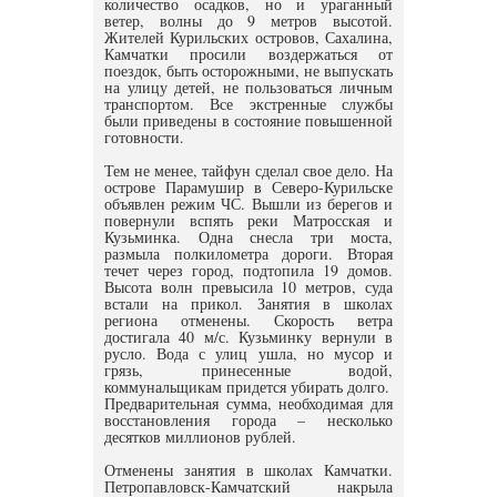
количество осадков, но и ураганный
ветер, волны до 9 метров высотой.
Жителей Курильских островов, Сахалина,
Камчатки просили воздержаться от
поездок, быть осторожными, не выпускать
на улицу детей, не пользоваться личным
транспортом. Все экстренные службы
были приведены в состояние повышенной
готовности.
Тем не менее, тайфун сделал свое дело. На
острове Парамушир в Северо-Курильске
объявлен режим ЧС. Вышли из берегов и
повернули вспять реки Матросская и
Кузьминка. Одна снесла три моста,
размыла полкилометра дороги. Вторая
течет через город, подтопила 19 домов.
Высота волн превысила 10 метров, суда
встали на прикол. Занятия в школах
региона отменены. Скорость ветра
достигала 40 м/с. Кузьминку вернули в
русло. Вода с улиц ушла, но мусор и
грязь, принесенные водой,
коммунальщикам придется убирать долго.
Предварительная сумма, необходимая для
восстановления города – несколько
десятков миллионов рублей.
Отменены занятия в школах Камчатки.
Петропавловск-Камчатский накрыла