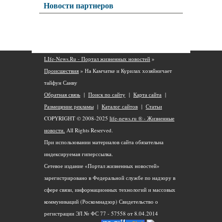
Новости партнеров
LIfe-News.Ru - Портал жизненных новостей
»
Происшествия
» На Камчатке и Курилах хозяйничает
тайфун Санву
Обратная связь
|
Поиск по сайту
|
Карта сайта
|
Размещение рекламы
|
Каталог сайтов
|
Статьи
COPYRIGHT © 2008-2025
life-news.ru ® - Жизненные
новости.
All Rights Reserved.
При использовании материалов сайта обязательна
индексируемая гиперссылка.
Сетевое издание «Портал жизненных новостей»
зарегистрировано в Федеральной службе по надзору в
сфере связи, информационных технологий и массовых
коммуникаций (Роскомнадзор) Свидетельство о
регистрации ЭЛ № ФС 77 - 57558 от 8.04.2014