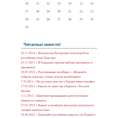
10
11
12
13
14
15
16
17
18
19
20
21
22
23
24
25
26
27
28
29
30
31
Читаемые новости!
16.11.2014 »
Фигуристка Погорилая стала второй на
российском этапе Гран-при
25.11.2013 »
В Гондурасе прошли выборы президента и
парламента
26.05.2012 »
Родственники погибших с «Кольской»
собрали средства, в июне поиски возобновятся
7.10.2011 »
На русскую девочку в Турции напал педофил
17.01.2011 »
Европа не знает как общаться с Россией
Путина
1.11.2012 »
Циничное высказывание депутата может
лишить его мандата
27.01.2015 »
Клиент в китайском автосалоне расплатился
«мелкой наличностью»
24.06.2022 »
Покупайте российские шпроты «За Родину!»