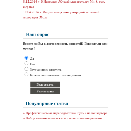
8.12.2014 »
В Ненецком АО разбился вертолет Ми-8, есть
жертвы
10.04.2014 »
Медики озадачены рекордной вспышкой
лихорадки Эбола
Наш опрос
Верите ли Вы в достоверность новостей? Говорят ли нам
правду?
Да
Нет
Затрудняюсь ответить
Больше чем положено мы не узнаем
Популярные статьи
»
Профессиональная переподготовка: путь к новой карьере
»
Выбор памятника — важное и ответственное решение