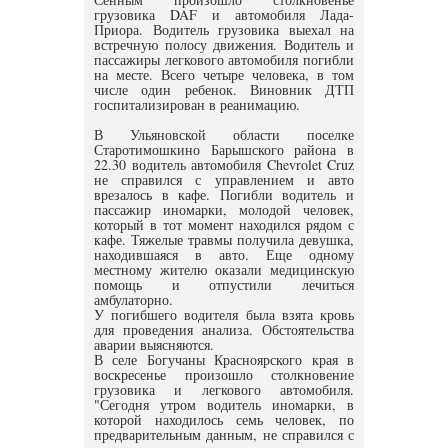
грузовика DAF и автомобиля Лада-
Приора. Водитель грузовика выехал на
встречную полосу движения. Водитель и
пассажиры легкового автомобиля погибли
на месте. Всего четыре человека, в том
числе один ребенок. Виновник ДТП
госпитализирован в реанимацию.
В Ульяновской области поселке
Старотимошкино Барышского района в
22.30 водитель автомобиля Chevrolet Cruz
не справился с управлением и авто
врезалось в кафе. Погибли водитель и
пассажир иномарки, молодой человек,
который в тот момент находился рядом с
кафе. Тяжелые травмы получила девушка,
находившаяся в авто. Еще одному
местному жителю оказали медицинскую
помощь и отпустили лечиться
амбулаторно.
У погибшего водителя была взята кровь
для проведения анализа. Обстоятельства
аварии выясняются.
В селе Богучаны Красноярского края в
воскресенье произошло столкновение
грузовика и легкового автомобиля.
"Сегодня утром водитель иномарки, в
которой находилось семь человек, по
предварительным данным, не справился с