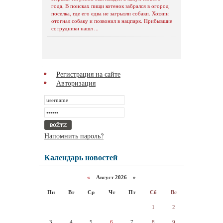
года, В поисках пищи котенок забрался в огород
поселка, где его едва не загрызли собаки. Хозяин
отогнал собаку и позвонил в нацпарк. Прибывшие
сотрудники нашл ...
Регистрация на сайте
Авторизация
Напомнить пароль?
Календарь новостей
«
Август 2026 »
Пн
Вт
Ср
Чт
Пт
Сб
Вс
1
2
3
4
5
6
7
8
9