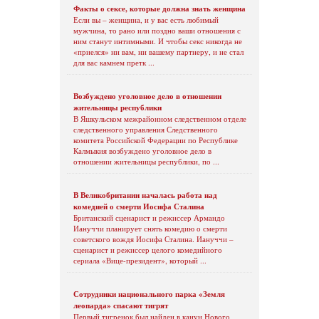
Факты о сексе, которые должна знать женщина
Если вы – женщина, и у вас есть любимый
мужчина, то рано или поздно ваши отношения с
ним станут интимными. И чтобы секс никогда не
«приелся» ни вам, ни вашему партнеру, и не стал
для вас камнем претк ...
Возбуждено уголовное дело в отношении
жительницы республики
В Яшкульском межрайонном следственном отделе
следственного управления Следственного
комитета Российской Федерации по Республике
Калмыкия возбуждено уголовное дело в
отношении жительницы республики, по ...
В Великобритании началась работа над
комедией о смерти Иосифа Сталина
Британский сценарист и режиссер Армандо
Иануччи планирует снять комедию о смерти
советского вождя Иосифа Сталина. Иануччи –
сценарист и режиссер целого комедийного
сериала «Вице-президент», который ...
Сотрудники национального парка «Земля
леопарда» спасают тигрят
Первый тигренок был найден в канун Нового