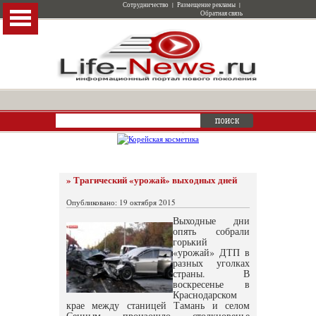
Сотрудничество
|
Размещение рекламы
|
Обратная связь
» Трагический «урожай» выходных дней
Опубликовано: 19 октября 2015
Выходные дни
опять собрали
горький
«урожай» ДТП в
разных уголках
страны. В
воскресенье в
Краснодарском
крае между станицей Тамань и селом
Сенным произошло столкновенье