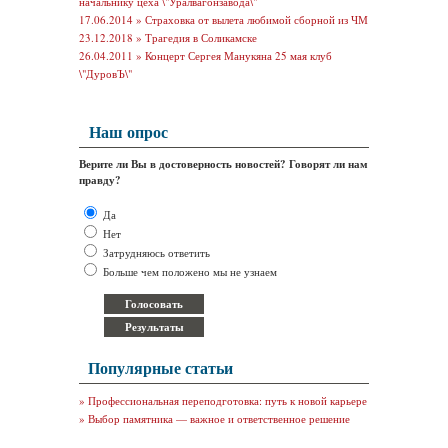
начальнику цеха \"Уралвагонзавода\"
17.06.2014 »
Страховка от вылета любимой сборной из ЧМ
23.12.2018 »
Трагедия в Соликамске
26.04.2011 »
Концерт Сергея Манукяна 25 мая клуб
\"ДуровЪ\"
Наш опрос
Верите ли Вы в достоверность новостей? Говорят ли нам
правду?
Да
Нет
Затрудняюсь ответить
Больше чем положено мы не узнаем
Популярные статьи
»
Профессиональная переподготовка: путь к новой карьере
»
Выбор памятника — важное и ответственное решение