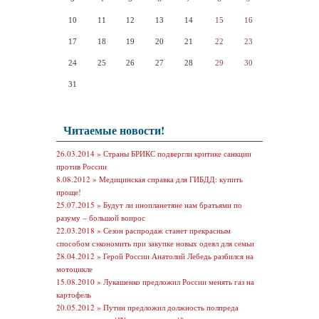
10
11
12
13
14
15
16
17
18
19
20
21
22
23
24
25
26
27
28
29
30
31
Читаемые новости!
26.03.2014 »
Страны БРИКС подвергли критике санкции
против России
8.08.2012 »
Медицинская справка для ГИБДД: купить
проще!
25.07.2015 »
Будут ли инопланетяне нам братьями по
разуму – большой вопрос
22.03.2018 »
Сезон распродаж станет прекрасным
способом сэкономить при закупке новых одеял для семьи
28.04.2012 »
Герой России Анатолий Лебедь разбился на
мотоцикле
15.08.2010 »
Лукашенко предложил России менять газ на
картофель
20.05.2012 »
Путин предложил должность полпреда