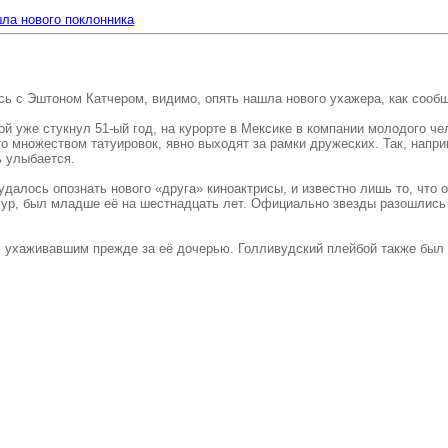
ла нового поклонника
ась с Эштоном Катчером, видимо, опять нашла нового ухажера, как сооб
ой уже стукнул 51-ый год, на курорте в Мексике в компании молодого ч
ыто множеством татуировок, явно выходят за рамки дружеских. Так, нап
ь улыбается.
далось опознать нового «друга» киноактрисы, и известно лишь то, что 
р, был младше её на шестнадцать лет. Официально звезды разошлись е
, ухаживавшим прежде за её дочерью. Голливудский плейбой также был