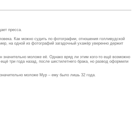
щает пресса.
еловека. Как можно судить по фотографии, отношения голливудской
ример, на одной из фотографий загадочный ухажёр уверенно держит
он значительно моложе её. Однако вряд ли этим кого-то ещё возможно
щё три года назад, после шестилетнего брака, но развод оформили
 значительно моложе Мур – ему было лишь 32 года.