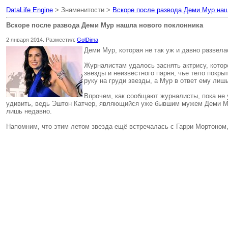
DataLife Engine
> Знаменитости >
Вскоре после развода Деми Мур наш
Вскоре после развода Деми Мур нашла нового поклонника
2 января 2014. Разместил:
GolDima
Деми Мур, которая не так уж и давно развел
Журналистам удалось заснять актрису, котор
звезды и неизвестного парня, чье тело покр
руку на груди звезды, а Мур в ответ ему лиш
Впрочем, как сообщают журналисты, пока не у
удивить, ведь Эштон Катчер, являющийся уже бывшим мужем Деми Му
лишь недавно.
Напомним, что этим летом звезда ещё встречалась с Гарри Мортоном