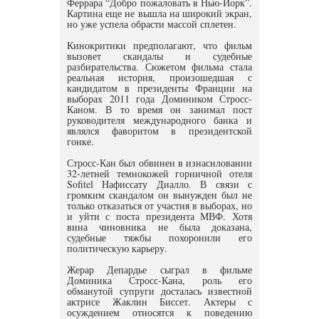
Феррара “Добро пожаловать в Нью-Йорк”.
Картина еще не вышла на широкий экран,
но уже успела обрасти массой сплетен.
Кинокритики предполагают, что фильм
вызовет скандалы и судебные
разбирательства. Сюжетом фильма стала
реальная история, произошедшая с
кандидатом в президенты Франции на
выборах 2011 года Домиником Стросс-
Каном. В то время он занимал пост
руководителя международного банка и
являлся фаворитом в президентской
гонке.
Стросс-Кан был обвинен в изнасиловании
32-летней темнокожей горничной отеля
Sofitel Нафиссату Диалло. В связи с
громким скандалом он вынужден был не
только отказаться от участия в выборах, но
и уйти с поста президента МВФ. Хотя
вина чиновника не была доказана,
судебные тяжбы похоронили его
политическую карьеру.
Жерар Депардье сыграл в фильме
Доминика Стросс-Кана, роль его
обманутой супруги досталась известной
актрисе Жаклин Биссет. Актеры с
осуждением относятся к поведению