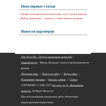
Популярные статьи
»
Профессиональная переподготовка: путь к новой карьере
»
Выбор памятника — важное и ответственное решение
Новости партнеров
LIfe-News.Ru - Портал жизненных новостей
»
Знаменитости
» Жерар Депардье снялся в провокационном
фильме
Обратная связь
|
Поиск по сайту
|
Карта сайта
|
Размещение рекламы
|
Каталог сайтов
|
Статьи
COPYRIGHT © 2008-2025
life-news.ru ® - Жизненные
новости.
All Rights Reserved.
При использовании материалов сайта обязательна
индексируемая гиперссылка.