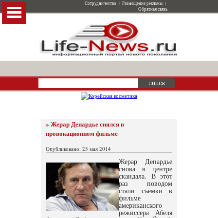
Сотрудничество
|
Размещение рекламы
|
Обратная связь
» Жерар Депардье снялся в
провокационном фильме
Опубликовано: 25 мая 2014
Жерар Депардье
снова в центре
скандала. В этот
раз поводом
стали съемки в
фильме
американского
режиссера Абеля