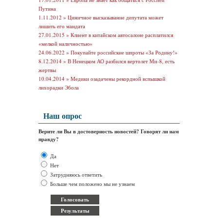
Путина
1.11.2012 »
Циничное высказывание депутата может
лишить его мандата
27.01.2015 »
Клиент в китайском автосалоне расплатился
«мелкой наличностью»
24.06.2022 »
Покупайте российские шпроты «За Родину!»
8.12.2014 »
В Ненецком АО разбился вертолет Ми-8, есть
жертвы
10.04.2014 »
Медики озадачены рекордной вспышкой
лихорадки Эбола
Наш опрос
Верите ли Вы в достоверность новостей? Говорят ли нам
правду?
Да
Нет
Затрудняюсь ответить
Больше чем положено мы не узнаем