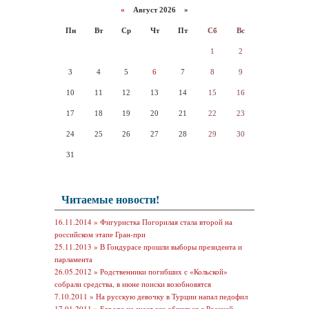
«
Август 2026 »
Пн
Вт
Ср
Чт
Пт
Сб
Вс
1
2
3
4
5
6
7
8
9
10
11
12
13
14
15
16
17
18
19
20
21
22
23
24
25
26
27
28
29
30
31
Читаемые новости!
16.11.2014 »
Фигуристка Погорилая стала второй на
российском этапе Гран-при
25.11.2013 »
В Гондурасе прошли выборы президента и
парламента
26.05.2012 »
Родственники погибших с «Кольской»
собрали средства, в июне поиски возобновятся
7.10.2011 »
На русскую девочку в Турции напал педофил
17.01.2011 »
Европа не знает как общаться с Россией