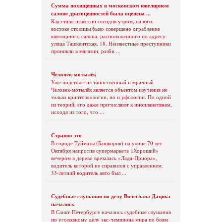
Сумма похищенных в московском ювелирном
салоне драгоценностей была оценена ...
Как стало известно сегодня утром, на юго-
востоке столицы было совершено ограбление
ювелирного салона, расположенного по адресу:
улица Ташкентская, 18. Неизвестные преступники
проникли в магазин, разби ...
Человек-мотылёк
Уже полстолетия таинственный и мрачный
Человек-мотылёк является объектом изучения не
только криптозоологии, но и уфологии. По одной
из теорий, его даже причисляют к инопланетянам,
исходя из того, что ...
Странно это
В городе Туймазы (Башкирия) на улице 70 лет
Октября напротив супермаркета «Хороший»
вечером в дерево врезалась «Лада-Приора»,
водитель которой не справился с управлением.
33-летний водитель авто был ...
Судебные слушания по делу Вячеслава Дацика
начались
В Санкт-Петербурге начались судебные слушания
по уголовному делу экс-чемпиона мира по боям