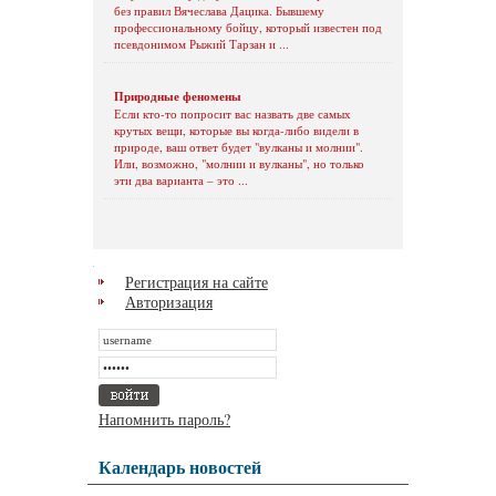
без правил Вячеслава Дацика. Бывшему
профессиональному бойцу, который известен под
псевдонимом Рыжий Тарзан и ...
Природные феномены
Если кто-то попросит вас назвать две самых
крутых вещи, которые вы когда-либо видели в
природе, ваш ответ будет "вулканы и молнии".
Или, возможно, "молнии и вулканы", но только
эти два варианта – это ...
Регистрация на сайте
Авторизация
Напомнить пароль?
Календарь новостей